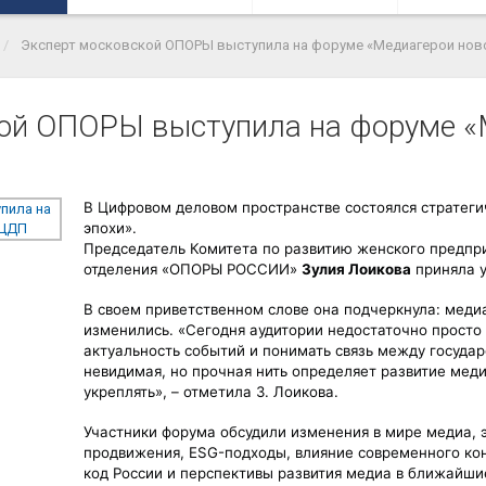
Эксперт московской ОПОРЫ выступила на форуме «Медиагерои ново
кой ОПОРЫ выступила на форуме «
В Цифровом деловом пространстве состоялся стратеги
эпохи».
Председатель Комитета по развитию женского предпри
отделения «ОПОРЫ РОССИИ» 
Зулия Лоикова
 приняла 
В своем приветственном слове она подчеркнула: меди
изменились. 
«Сегодня аудитории недостаточно просто
актуальность событий и понимать связь между государ
невидимая, но прочная нить определяет развитие мед
укреплять»,
 – отметила З. Лоикова.
Участники форума обсудили изменения в мире медиа, 
продвижения, ESG-подходы, влияние современного кон
код России и перспективы развития медиа в ближайшие