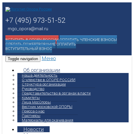
+7 (495) 973-51-52
mgo_opora@mail.ru
ВСТУПИТЬ В ОПОРУ РОССИИ
ОПЛАТИТЬ ЧЛЕНСКИЕ ВЗНОСЫ
СДЕЛАТЬ ПОЖЕРТВОВАНИЕ
ОПЛАТИТЬ
ВСТУПИТЕЛЬНЫЙ ВЗНОС
Меню
Toggle navigation
Об организации
Наша деятельность
О членстве в ОПОРЕ РОССИИ
Структура организации
Руководство
Представительство в органах власти
Комитеты
Лица МосОпоры
Вестник московской ОПОРЫ
Пресса о нас
Партнеры
Материалы для скачивания
Новости