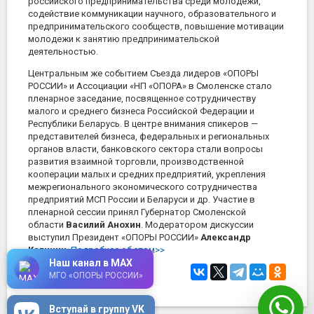
российского предпринимательства среди молодежи,
содействие коммуникации научного, образовательного и
предпринимательского сообществ, повышение мотивации
молодежи к занятию предпринимательской
деятельностью.
Центральным же событием Съезда лидеров «ОПОРЫ
РОССИИ» и Ассоциации «НП «ОПОРА» в Смоленске стало
пленарное заседание, посвященное сотрудничеству
малого и среднего бизнеса Российской Федерации и
Республики Беларусь. В центре внимания спикеров —
представителей бизнеса, федеральных и региональных
органов власти, банковского сектора стали вопросы
развития взаимной торговли, производственной
кооперации малых и средних предприятий, укрепления
межрегионального экономического сотрудничества
предприятий МСП России и Беларуси и др. Участие в
пленарной сессии принял Губернатор Смоленской
области
Василий Анохин
. Модератором дискуссии
выступил Президент «ОПОРЫ РОССИИ»
Александр
Калинин
.
Подробнее об этом>>
Наш канал в MAX
2 июня 2025
в 13:50
МГО «ОПОРЫ РОССИИ»
Вступай в группу VK