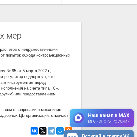
х мер
 расчетов с недружественными
 от попыток обхода контрсанкционных
у № 95 от 5 марта 2022 г.,
ем регулятор подчеркнул, что
вым инструментам перед
исполнения на счета типа «С»,
 другим) или предоставлением
в связи с вопросами о механизме
Наш канал в MAX
надзорных ЦБ организаций, отмечает
МГО «ОПОРЫ РОССИИ»
Вступай в группу VK