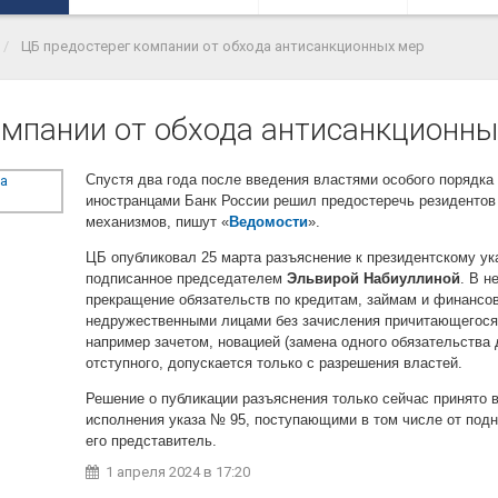
ЦБ предостерег компании от обхода антисанкционных мер
омпании от обхода антисанкционны
Спустя два года после введения властями особого порядка
иностранцами Банк России решил предостеречь резидентов
механизмов, пишут «
Ведомости
».
ЦБ опубликовал 25 марта разъяснение к президентскому указ
подписанное председателем
Эльвирой Набиуллиной
. В н
прекращение обязательств по кредитам, займам и финансо
недружественными лицами без зачисления причитающегося 
например зачетом, новацией (замена одного обязательства
отступного, допускается только с разрешения властей.
Решение о публикации разъяснения только сейчас принято 
исполнения указа № 95, поступающими в том числе от под
его представитель.
1 апреля 2024
в 17:20