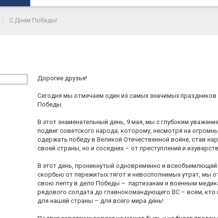
C Днем Победы!
Дорогие друзья!
Сегодня мы отмечаем один из самых значимых праздников
Победы.
В этот знаменательный день, 9 мая, мы с глубоким уважен
подвиг советского народа, которому, несмотря на огромны
одержать победу в Великой Отечественной войне, став н
своей страны, но и соседних – от преступлений и изуверст
В этот день, проникнутый одновременно и всеобъемлющей
скорбью от пережитых тягот и невосполнимых утрат, мы от
свою лепту в дело Победы – партизанам и военным медик
рядового солдата до главнокомандующего ВС – всем, кто
для нашей страны – для всего мира день!