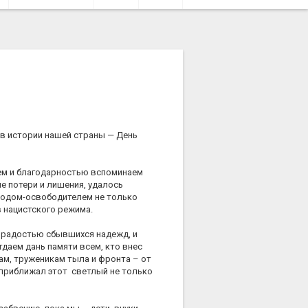
 в истории нашей страны — День
ием и благодарностью вспоминаем
е потери и лишения, удалось
ародом-освободителем не только
в нацистского режима.
 радостью сбывшихся надежд, и
даем дань памяти всем, кто внес
ам, труженикам тыла и фронта – от
 приближал этот светлый не только