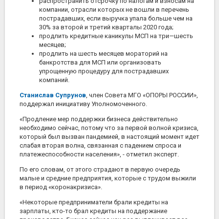
распространить отсрочку по налогам и взносам на
компании, отрасли которых не вошли в перечень
пострадавших, если выручка упала больше чем на
30% за второй и третий кварталы 2020 года;
продлить кредитные каникулы МСП на три—шесть
месяцев;
продлить на шесть месяцев мораторий на
банкротства для МСП или организовать
упрощенную процедуру для пострадавших
компаний.
Станислав Супрунов
, член Совета МГО «ОПОРЫ РОССИИ»,
поддержал инициативу Уполномоченного.
«Продление мер поддержки бизнеса действительно
необходимо сейчас, потому что за первой волной кризиса,
который был вызван пандемией, в настоящий момент идет
слабая вторая волна, связанная с падением спроса и
платежеспособности населения», - отметил эксперт.
По его словам, от этого страдают в первую очередь
малые и средние предприятия, которые с трудом выжили
в период «коронакризиса».
«Некоторые предприниматели брали кредиты на
зарплаты, кто-то брал кредиты на поддержание