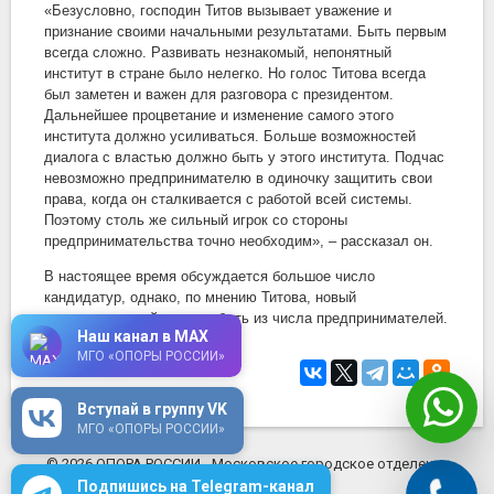
«Безусловно, господин Титов вызывает уважение и
признание своими начальными результатами. Быть первым
всегда сложно. Развивать незнакомый, непонятный
институт в стране было нелегко. Но голос Титова всегда
был заметен и важен для разговора с президентом.
Дальнейшее процветание и изменение самого этого
института должно усиливаться. Больше возможностей
диалога с властью должно быть у этого института. Подчас
невозможно предпринимателю в одиночку защитить свои
права, когда он сталкивается с работой всей системы.
Поэтому столь же сильный игрок со стороны
предпринимательства точно необходим», – рассказал он.
В настоящее время обсуждается большое число
кандидатур, однако, по мнению Титова, новый
уполномоченный должен быть из числа предпринимателей.
Наш канал в MAX
МГО «ОПОРЫ РОССИИ»
19 сентября 2022
в 17:50
Вступай в группу VK
МГО «ОПОРЫ РОССИИ»
© 2026 ОПОРА РОССИИ - Московское городское отделение
mosopora.ru
Подпишись на Telegram-канал