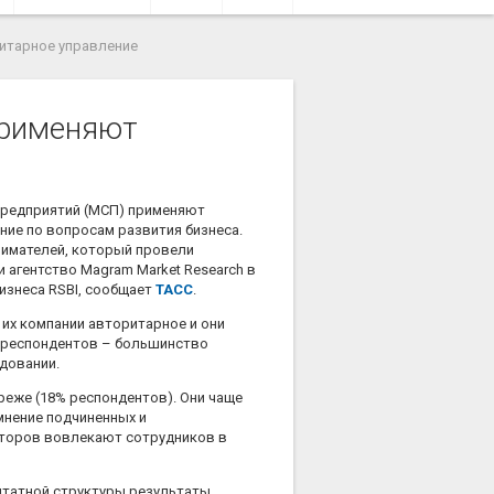
ритарное управление
применяют
предприятий (МСП) применяют
ние по вопросам развития бизнеса.
нимателей, который провели
и агентство Magram Market Research в
изнеса RSBI, сообщает
ТАСС
.
 их компании авторитарное и они
% респондентов – большинство
довании.
еже (18% респондентов). Они чаще
мнение подчиненных и
екторов вовлекают сотрудников в
 штатной структуры результаты