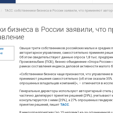
ТАСС: собственники бизнеса в России заявили, что применяют авто
ки бизнеса в России заявили, что 
авление
Свыше трети собственников российских малых и средних 
авторитарное управление, самостоятельно применяя реше
Об этом свидетельствуют данные опроса 1,8 тыс. предпри
Промсвязьбанк (ПСБ), бизнес-объединение «Опора России» 
рамках составления индекса деловой активности малого б
«Собственники бизнеса чаще признаются, что управление в
принимают решения самостоятельно (об этом сказали 35
опрошенных владельцев компаний)», – отмечается в иссле
Генеральные директоры используют авторитарный стиль р
частично делегируют принятие решений (29%), учитывают 
консультируются с ними (25%), а 27% опрошенных гендир
принятие решений, пишет
ТАСС
.
В микропредприятиях (до 15 человек) из-за ограниченной