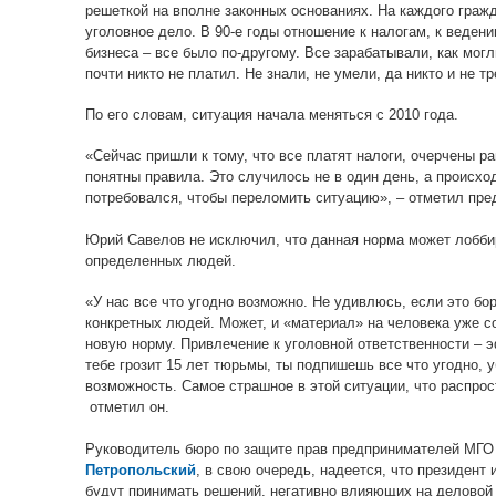
решеткой на вполне законных основаниях. На каждого граж
уголовное дело. В 90-е годы отношение к налогам, к веден
бизнеса – все было по-другому. Все зарабатывали, как могл
почти никто не платил. Не знали, не умели, да никто и не т
По его словам, ситуация начала меняться с 2010 года.
«Сейчас пришли к тому, что все платят налоги, очерчены ра
понятны правила. Это случилось не в один день, а происхо
потребовался, чтобы переломить ситуацию», – отметил пр
Юрий Савелов не исключил, что данная норма может лоббир
определенных людей.
«У нас все что угодно возможно. Не удивлюсь, если это бор
конкретных людей. Может, и «материал» на человека уже с
новую норму. Привлечение к уголовной ответственности – 
тебе грозит 15 лет тюрьмы, ты подпишешь все что угодно, 
возможность. Самое страшное в этой ситуации, что распро
отметил он.
Руководитель бюро по защите прав предпринимателей 
Петропольский
, в свою очередь, надеется, что президент
будут принимать решений, негативно влияющих на деловой