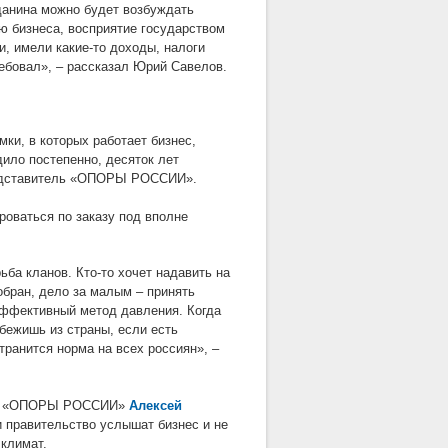
данина можно будет возбуждать
ию бизнеса, восприятие государством
и, имели какие-то доходы, налоги
ребовал»,
–
рассказал Юрий Савелов.
мки, в которых работает бизнес,
дило постепенно, десяток лет
едставитель
«
ОПОРЫ РОССИИ
»
.
оваться по заказу под вполне
ьба кланов. Кто-то хочет надавить на
обран, дело за малым – принять
эффективный метод давления. Когда
убежишь из страны, если есть
странится норма на всех россиян»,
–
МГО «ОПОРЫ РОССИИ»
Алексей
 и правительство услышат бизнес и не
 климат.