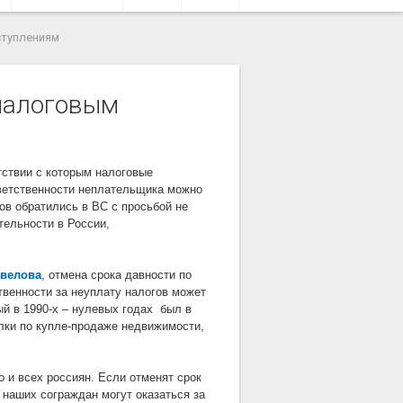
ступлениям
 налоговым
тствии с которым налоговые
тветственности неплательщика можно
ов обратились в ВС с просьбой не
тельности в России,
велова
, отмена срока давности по
твенности за неуплату налогов может
й в 1990-х – нулевых годах был в
лки по купле-продаже недвижимости,
о и всех россиян. Если отменят срок
 наших сограждан могут оказаться за