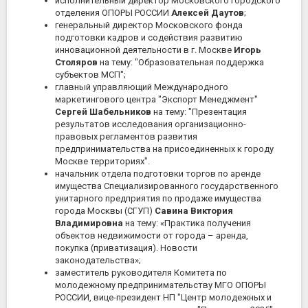
исполнительный директор Московского городского
отделения ОПОРЫ РОССИИ
Алексей Даутов
;
генеральный директор Московского фонда
подготовки кадров и содействия развитию
инновационной деятельности в г. Москве
Игорь
Столяров
на тему: "Образовательная поддержка
субъектов МСП";
главный управляющий Международного
маркетингового центра "Экспорт Менеджмент"
Сергей Шабельников
на тему: "Презентация
результатов исследования организационно-
правовых регламентов развития
предпринимательства на присоединенных к городу
Москве территориях".
начальник отдела подготовки торгов по аренде
имущества Специализированного государственного
унитарного предприятия по продаже имущества
города Москвы (СГУП)
Савина Виктория
Владимировна
на тему: «Практика получения
объектов недвижимости от города – аренда,
покупка (приватизация). Новости
законодательства»;
заместитель руководителя Комитета по
молодежному предпринимательству МГО ОПОРЫ
РОССИИ, вице-президент НП "Центр молодежных и