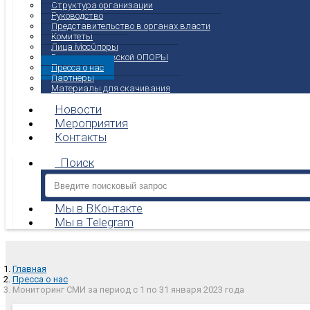
Структура организации
Руководство
Представительство в органах власти
Комитеты
Лица МосОпоры
Вестник московской ОПОРЫ
Пресса о нас
Партнеры
Материалы для скачивания
Новости
Мероприятия
Контакты
Поиск
Мы в ВКонтакте
Мы в Telegram
Главная
Пресса о нас
Мониторинг СМИ за период с 1 по 31 января 2023 года