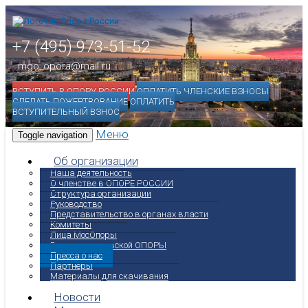
+7 (495) 973-51-52
mgo_opora@mail.ru
ВСТУПИТЬ В ОПОРУ РОССИИ
ОПЛАТИТЬ ЧЛЕНСКИЕ ВЗНОСЫ
СДЕЛАТЬ ПОЖЕРТВОВАНИЕ
ОПЛАТИТЬ
ВСТУПИТЕЛЬНЫЙ ВЗНОС
Меню
Toggle navigation
Об организации
Наша деятельность
О членстве в ОПОРЕ РОССИИ
Структура организации
Руководство
Представительство в органах власти
Комитеты
Лица МосОпоры
Вестник московской ОПОРЫ
Пресса о нас
Партнеры
Материалы для скачивания
Новости