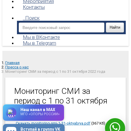
Мероприятия
Контакты
Поиск
Мы в ВКонтакте
Мы в Telegram
Главная
Пресса о нас
Мониторинг СМИ за период с 1 по 31 октября 2022 года
Мониторинг СМИ за
период с 1 по 31 октября
2022 года
Наш канал в MAX
МГО «ОПОРЫ РОССИИ»
Скачать monitoring-smi-1-31-oktyabrya.pdf
(367 Кб)
Вступай в группу VK