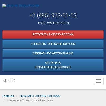
+7 (495) 973-51-52
mgo_opora@mail.ru
ВСТУПИТЬ В ОПОРУ РОССИИ
ОПЛАТИТЬ ЧЛЕНСКИЕ ВЗНОСЫ
СДЕЛАТЬ ПОЖЕРТВОВАНИЕ
ОПЛАТИТЬ
ВСТУПИТЕЛЬНЫЙ ВЗНОС
МЕНЮ
Tog
navi
Главная
Лица МГО «ОПОРЫ РОССИИ»
Вакулова Станислава Львовна