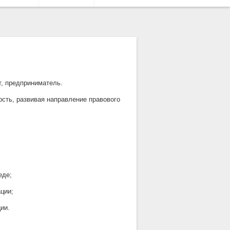
т, предприниматель.
сть, развивая направление правового
еде;
ции;
ии.