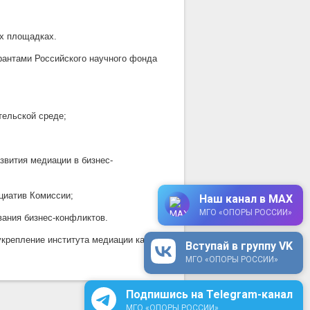
ых площадках.
рантами Российского научного фонда
тельской среде;
звития медиации в бизнес-
циатив Комиссии;
Наш канал в MAX
МГО «ОПОРЫ РОССИИ»
вания бизнес-конфликтов.
укрепление института медиации как
Вступай в группу VK
МГО «ОПОРЫ РОССИИ»
Подпишись на Telegram-канал
МГО «ОПОРЫ РОССИИ»