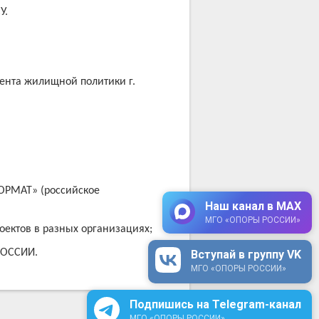
У.
ента жилищной политики г.
ОРМАТ» (российское
Наш канал в MAX
МГО «ОПОРЫ РОССИИ»
оектов в разных организациях
;
РОССИИ.
Вступай в группу VK
МГО «ОПОРЫ РОССИИ»
Подпишись на Telegram-канал
МГО «ОПОРЫ РОССИИ»