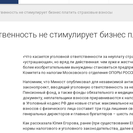
твенность не стимулирует бизнес платить страховые взносы
твенность не стимулирует бизнес 
«Что касается уголовной ответственности за неуплату стра
«устрашающая», но вряд ли действенная: чем хуже и жестче
более изобретательными вынуждены становиться предприн
Комитета по налогам Московского отделения ОПОРЫ РОС
Напомним, что Минюст опубликовал для независимой ант
законопроект, вводящий уголовную ответственность за н
Пенсионный фонд, а также фонды обязательного и медицин
документу,
неплательщики взносов приравниваются к нал
в Уголовный кодекс РФ две новые статьи: максимальное н
взносов с физического лица составит три года лишения св
генеральных директоров и главных бухгалтеров – шесть ле
Как рассказала Юлия Егорова, ранее (при существовании 
нормы налогового и уголовного законодательства, далее