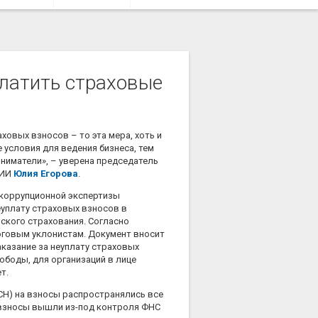
платить страховые
ховых взносов – то эта мера, хоть и
 условия для ведения бизнеса, тем
иматели», – уверена председатель
СИИ
Юлия Егорова
.
икоррупционной экспертизы
еуплату страховых взносов в
ского страхования.
Согласно
оговым уклонистам. Документ вносит
аказание за неуплату страховых
ободы, для организаций в лице
т.
ЕСН) на взносы распространялись все
 взносы вышли из-под контроля ФНС