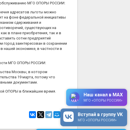
у обслуживанию МГО ОПОРЫ РОССИИ:
еречня адресатов льготы можно
ит на фоне федеральной инициативы
еханизм сдерживания и
ротиворечий, существующих на
ак в плане приобретения, так и в
заставить сотни предприятий
ем город заинтересован в сохранении
в нашей экономике, в частности в
мости МГО ОПОРЫ РОССИИ:
льства Москвы, в котором
тельства 19 марта, потому что
ивными документами.
ской ОПОРЫ в ближайшее время.
Наш канал в MAX
МГО «ОПОРЫ РОССИИ»
Вступай в группу VK
МГО «ОПОРЫ РОССИИ»