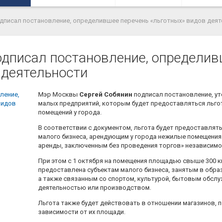
одписал постановление, определившее перечень «льготных» видов дея
одписал постановление, определив
 деятельности
Мэр Москвы
Сергей Собянин
подписал постановление, у
малых предприятий, которым будет предоставляться льго
помещений у города.
В соответствии с документом, льгота будет предоставлять
малого бизнеса, арендующим у города нежилые помещени
аренды, заключенным без проведения торгов» независимо 
При этом с 1 октября на помещения площадью свыше 300 кв
предоставлена субъектам малого бизнеса, занятым в обра
а также связанным со спортом, культурой, бытовым обсл
деятельностью или производством.
Льгота также будет действовать в отношении магазинов, 
зависимости от их площади.