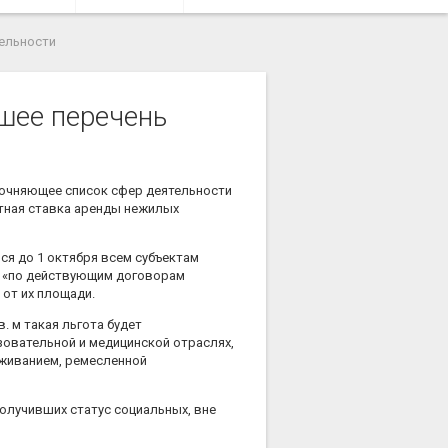
тельности
шее перечень
точняющее список сфер деятельности
тная ставка аренды нежилых
ся до 1 октября всем субъектам
я «по действующим договорам
от их площади.
. м такая льгота будет
зовательной и медицинской отраслях,
уживанием, ремесленной
получивших статус социальных, вне