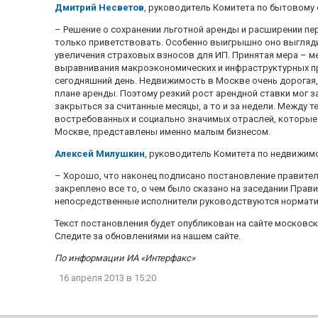
Дмитрий Несветов
, руководитель Комитета по бытовом
– Решение о сохранении льготной аренды и расширении п
только приветствовать. Особенно выигрышно оно выгляд
увеличения страховых взносов для ИП. Принятая мера – м
выравнивания макроэкономических и инфраструктурных п
сегодняшний день. Недвижимость в Москве очень дорогая, к
плане аренды. Поэтому резкий рост арендной ставки мог 
закрыться за считанные месяцы, а то и за недели. Между т
востребованных и социально значимых отраслей, которые 
Москве, представлены именно малым бизнесом.
Алексей Милушкин
, руководитель Комитета по недвижи
– Хорошо, что наконец подписано постановление правите
закреплено все то, о чем было сказано на заседании Прави
непосредственные исполнители руководствуются нормат
Текст постановления будет опубликован на сайте москов
Следите за обновлениями на нашем сайте.
По информации ИА «Интерфакс»
16 апреля 2013
в 15:20