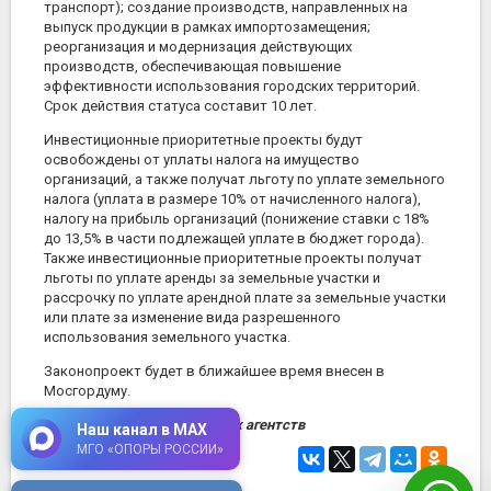
транспорт); создание производств, направленных на
выпуск продукции в рамках импортозамещения;
реорганизация и модернизация действующих
производств, обеспечивающая повышение
эффективности использования городских территорий.
Срок действия статуса составит 10 лет.
Инвестиционные приоритетные проекты будут
освобождены от уплаты налога на имущество
организаций, а также получат льготу по уплате земельного
налога (уплата в размере 10% от начисленного налога),
налогу на прибыль организаций (понижение ставки с 18%
до 13,5% в части подлежащей уплате в бюджет города).
Также инвестиционные приоритетные проекты получат
льготы по уплате аренды за земельные участки и
рассрочку по уплате арендной плате за земельные участки
или плате за изменение вида разрешенного
использования земельного участка.
Законопроект будет в ближайшее время внесен в
Мосгордуму.
По данным информационных агентств
Наш канал в MAX
МГО «ОПОРЫ РОССИИ»
16 июня 2015
в 16:39