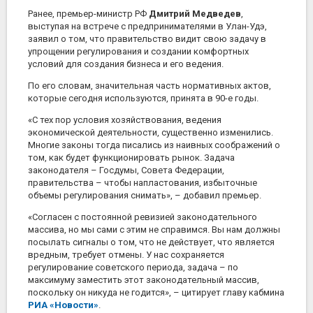
Ранее, премьер-министр РФ
Дмитрий Медведев
,
выступая на встрече с предпринимателями в Улан-Удэ,
заявил о том, что правительство видит свою задачу в
упрощении регулирования и создании комфортных
условий для создания бизнеса и его ведения.
По его словам, значительная часть нормативных актов,
которые сегодня используются, принята в 90-е годы.
«С тех пор условия хозяйствования, ведения
экономической деятельности, существенно изменились.
Многие законы тогда писались из наивных соображений о
том, как будет функционировать рынок. Задача
законодателя – Госдумы, Совета Федерации,
правительства – чтобы напластования, избыточные
объемы регулирования снимать», – добавил премьер.
«Согласен с постоянной ревизией законодательного
массива, но мы сами с этим не справимся. Вы нам должны
посылать сигналы о том, что не действует, что является
вредным, требует отмены. У нас сохраняется
регулирование советского периода, задача – по
максимуму заместить этот законодательный массив,
поскольку он никуда не годится», – цитирует главу кабмина
РИА «Новости»
.