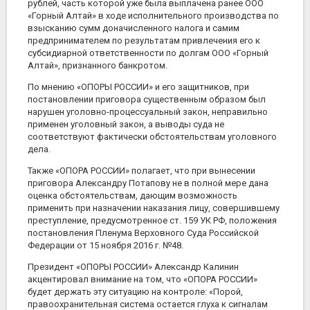
рублей, часть которой уже была выплачена ранее ООО
«Горный Алтай» в ходе исполнительного производства по
взысканию сумм доначисленного налога и самим
предпринимателем по результатам привлечения его к
субсидиарной ответственности по долгам ООО «Горный
Алтай», признанного банкротом.
По мнению «ОПОРЫ РОССИИ» и его защитников, при
постановлении приговора существенным образом был
нарушен уголовно-процессуальный закон, неправильно
применен уголовный закон, а выводы суда не
соответствуют фактически обстоятельствам уголовного
дела.
Также «ОПОРА РОССИИ» полагает, что при вынесении
приговора Александру Потапову не в полной мере дана
оценка обстоятельствам, дающим возможность
применить при назначении наказания лицу, совершившему
преступление, предусмотренное ст. 159 УК РФ, положения
постановления Пленума Верховного Суда Российской
Федерации от 15 ноября 2016 г. №48.
Президент «ОПОРЫ РОССИИ» Александр Калинин
акцентировал внимание на том, что «ОПОРА РОССИИ»
будет держать эту ситуацию на контроле: «Порой,
правоохранительная система остается глуха к сигналам