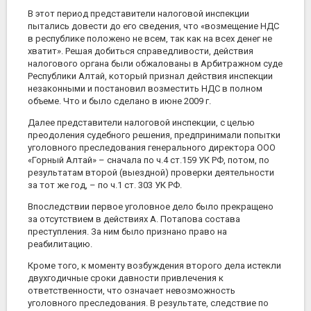
В этот период представители налоговой инспекции
пытались довести до его сведения, что «возмещение НДС
в республике положено не всем, так как на всех денег не
хватит». Решая добиться справедливости, действия
налогового органа были обжалованы в Арбитражном суде
Республики Алтай, который признал действия инспекции
незаконными и постановил возместить НДС в полном
объеме. Что и было сделано в июне 2009 г.
Далее представители налоговой инспекции, с целью
преодоления судебного решения, предпринимали попытки
уголовного преследования генерального директора ООО
«Горный Алтай» – сначала по ч.4 ст.159 УК РФ, потом, по
результатам второй (выездной) проверки деятельности
за тот же год, – по ч.1 ст. 303 УК РФ.
Впоследствии первое уголовное дело было прекращено
за отсутствием в действиях А. Потапова состава
преступления. За ним было признано право на
реабилитацию.
Кроме того, к моменту возбуждения второго дела истекли
двухгодичные сроки давности привлечения к
ответственности, что означает невозможность
уголовного преследования. В результате, следствие по