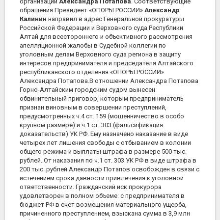
организации
Александра Потапова
. Соответствующие
обращения Президент «ОПОРЫ РОССИИ»
Александр
Калинин
направил в адрес Генеральной прокуратуры
Российской Федерации и Верховного суда Республики
Алтай для всестороннего и объективного рассмотрения
апелляционной жалобы в Судебной коллегии по
уголовным делам Верховного суда региона в защиту
интересов предпринимателя и председателя Алтайского
республиканского отделения «ОПОРЫ РОССИИ»
Александра Потапова.В отношении Александра Потапова
Горно-Алтайским городским судом вынесен
обвинительный приговор, которым предприниматель
признан виновным в совершении преступлений,
предусмотренных ч.4 ст. 159 (мошенничество в особо
крупном размере) и ч.1 ст. 303 (фальсификация
доказательств) УК РФ. Ему назначено наказание в виде
четырех лет лишения свободы с отбыванием в колонии
общего режима и выплаты штрафа в размере 500 тыс.
рублей. От наказания по ч.1 ст. 303 УК РФ в виде штрафа в
200 тыс. рублей Александр Потапов освобожден в связи с
истечением срока давности привлечения к уголовной
ответственности. Гражданский иск прокурора
удовлетворен в полном объеме: с предпринимателя в
бюджет РФ в счет возмещения материального ущерба,
причиненного преступлением, взыскана сумма в 3,9 млн