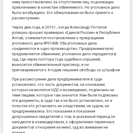
нему приостановлено за отсутствием лиц, подлежащих
привлечению в качестве обвиняемого. Но уголовное дело
было возбуждено. Его обжалование не было принято к
рассмотрению.
Через два года, в 2015 г., когда Александр Потапов
успешно прошел праймериз «Единой России» в Республике
Алтай, отменяется постановление о прекращении
уголовного дела №51408. Оба уголовных дела
соединяются в одно производство. Предпринимателю
предъявляется обвинение, уголовное дело передается в
суд, где через полтора года судебных слушаний,
выносится обвинительный приговор, и он
приговаривается к 4 годам лишения свободы со штрафом.
При рассмотрении дела предпринимателя в суде
установлено, что часть документов, на основании
которых начислялся НДС к возмещению, подписаны не
теми лицами, которые там значатся. Кем были подписаны
эти документы, в суде так и не было установлено, но и
попытки это установить ни следствием, ни судом, не
предпринимались. Его показания и показания
допрошенных свидетелей о том, в указанный период он
находился в командировках, к оформлению первичных
документов отношения не имел, суд во внимание не
принял.