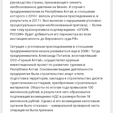
руководства страны, призывающего снизить
необоснованное давление на бизнес. И случай с
предпринимателем из Республики Алтай, в отношении
которого с 2010 г. велось уголовное преследование и, в
результате, в 2017 г. был вынесен с нарушением уголовно-
процессуальных норм необоснованный приговор, – более
чем тому красноречивое подтверждение. «ОПОРА
РОССИИ» будет добиваться его пересмотра во всех
инстанциях вплоть до Верховного суда РФ».
Ситуация с уголовным преследованием в отношении
предпринимателя начала развиваться еще в 2008 г. Тогда
предприниматель Александр Потапов, возглавлявший
ООО «Горный Алтай», осуществлял крупный
инвестиционный проект по развитию туризма в
Республике Алтай. Основными видами деятельности
предприятия были строительство апарт-отеля,
подготовка территории, закладка и строительство десяти
туристических коттеджей, приобретение строительных
материалов. Обороты по итогам года превысили 100
миллионов рублей, в результате чего образовался
подлежащий возмещению НДС в размере более 18
миллионов рублей. Однако в его возмещении налоговым
органом было отказано – камеральной проверкой часть
операций не была признана.