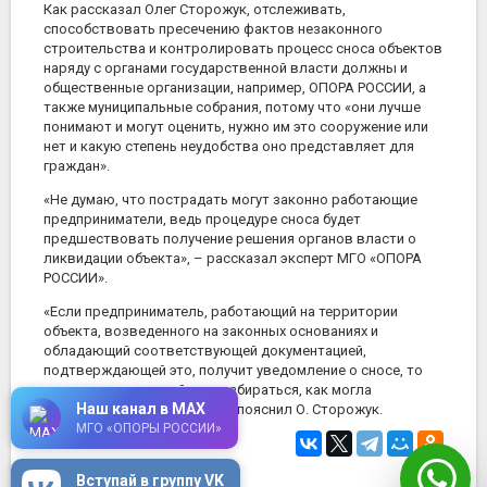
Как рассказал Олег Сторожук, отслеживать,
способствовать пресечению фактов незаконного
строительства и контролировать процесс сноса объектов
наряду с органами государственной власти должны и
общественные организации, например, ОПОРА РОССИИ, а
также муниципальные собрания, потому что «они лучше
понимают и могут оценить, нужно им это сооружение или
нет и какую степень неудобства оно представляет для
граждан».
«Не думаю, что пострадать могут законно работающие
предприниматели, ведь процедуре сноса будет
предшествовать получение решения органов власти о
ликвидации объекта», – рассказал эксперт МГО «ОПОРА
РОССИИ».
«Если предприниматель, работающий на территории
объекта, возведенного на законных основаниях и
обладающий соответствующей документацией,
подтверждающей это, получит уведомление о сносе, то
он, скорее всего, пойдет разбираться, как могла
Наш канал в MAX
произойти такая ошибка», – пояснил О. Сторожук.
МГО «ОПОРЫ РОССИИ»
10 февраля 2012
в 14:52
Вступай в группу VK