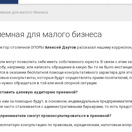
емная для малого бизнеса
емная для малого бизнеса
ектор столичной ОПОРЫ
Алексей Даутов
рассказал нашему корреспонд
ели могут позволить себе иметь собственного юриста. В связи с этим
бу, например, или написать обращение в какую бы то ни было инстанци
тся в оказании бесплатной помощи консультативного характера для эт
овые консультанты, которые будут осуществлять прием посетителей, 
о нужно обращаться в той или иной спорной ситуации.
оставить целевую аудиторию приемной?
к нам за помощью будут, в основном, индивидуальные предприниматели 
е часто сталкивается с административными барьерами, то есть предст
дприниматели смогут проконсультироваться в приемной?
 бесплатную консультацию по правовым, юридическим, налоговым вопр