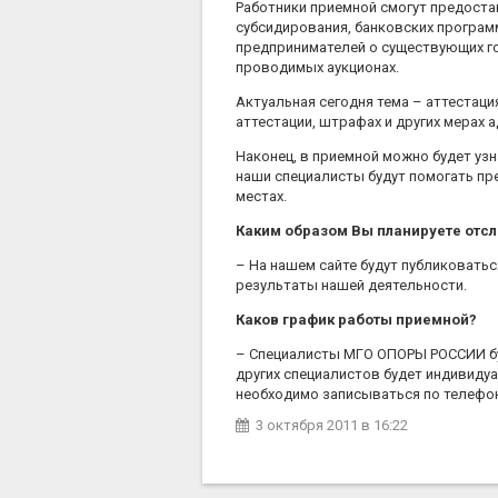
Работники приемной смогут предост
субсидирования, банковских програм
предпринимателей о существующих го
проводимых аукционах.
Актуальная сегодня тема – аттестац
аттестации, штрафах и других мерах
Наконец, в приемной можно будет узн
наши специалисты будут помогать п
местах.
Каким образом Вы планируете отс
– На нашем сайте будут публиковать
результаты нашей деятельности.
Каков график работы приемной?
– Специалисты МГО ОПОРЫ РОССИИ буду
других специалистов будет индивидуа
необходимо записываться по телефону 
3 октября 2011
в 16:22