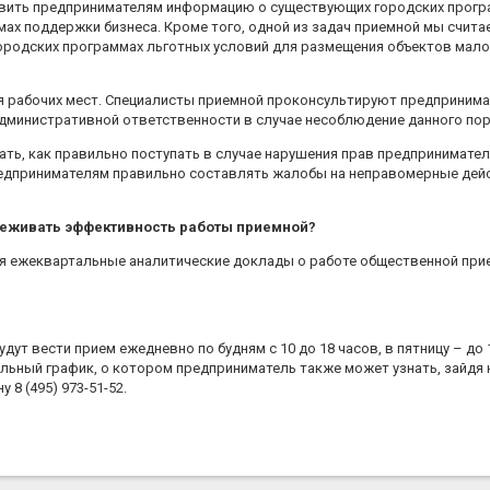
авить предпринимателям информацию о существующих городских прогр
мах поддержки бизнеса. Кроме того, одной из задач приемной мы счит
родских программах льготных условий для размещения объектов малог
ия рабочих мест. Специалисты приемной проконсультируют предприним
 административной ответственности в случае несоблюдение данного пор
ать, как правильно поступать в случае нарушения прав предпринимателе
редпринимателям правильно составлять жалобы на неправомерные дейс
леживать эффективность работы приемной?
ся ежеквартальные аналитические доклады о работе общественной при
т вести прием ежедневно по будням с 10 до 18 часов, в пятницу – до 
льный график, о котором предприниматель также может узнать, зайдя 
8 (495) 973-51-52.