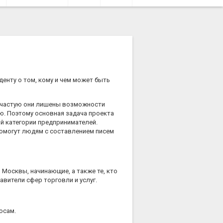
енту о том, кому и чем может быть
 зачастую они лишены возможности
ю. Поэтому основная задача проекта
ой категории предпринимателей.
помогут людям с составлением писем
Москвы, начинающие, а также те, кто
авители сфер торговли и услуг.
осам.