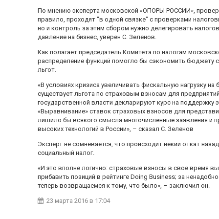
По мнению эксперта московской «ОПОРЫ РОССИИ», провер
правило, проходят "в одной связке" с проверками налогов
но и контроль за этим сбором нужно делегировать налого
давление на бизнес, уверен С. Зеленов.
Как полагает председатель Комитета по налогам московс
распределение функций помогло бы сэкономить бюджету с
льгот.
«В условиях кризиса увеличивать фискальную нагрузку на 
существует льгота по страховым взносам для предприятий
государственной власти декларируют курс на поддержку э
«Выравнивание» ставок страховых взносов для представи
лишило бы всякого смысла многочисленные заявления и 
высоких технологий в России», – сказал С. Зеленов
Эксперт не сомневается, что происходит некий откат назад
социальный налог.
«И это вполне логично: страховые взносы в свое время вы
прибавить позиций в рейтинге Doing Business; за ненадобн
теперь возвращаемся к тому, что было», – заключил он.
23 марта 2016
в 17:04