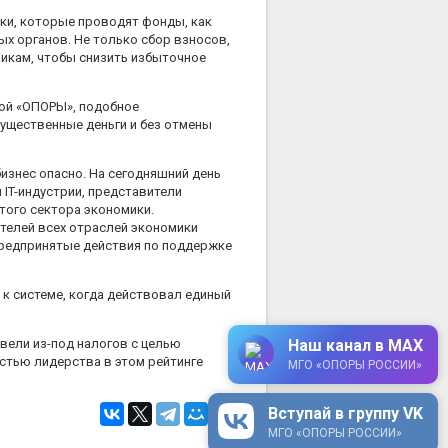
ки, которые проводят фонды, как
ых органов. Не только сбор взносов,
викам, чтобы снизить избыточное
кой «ОПОРЫ», подобное
ущественные деньги и без отмены
бизнес опасно. На сегодняшний день
 IT-индустрии, представители
того сектора экономики.
телей всех отраслей экономики
предпринятые действия по поддержке
 к системе, когда действовал единый
вели из-под налогов с целью
Наш канал в MAX
остью лидерства в этом рейтинге
МГО «ОПОРЫ РОССИИ»
Вступай в группу VK
МГО «ОПОРЫ РОССИИ»