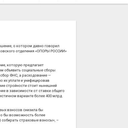
шение, о котором давно говорил
сковского отделения «ОПОРЫ РОССИИ»
ме, которую предлагает
ым объявить социальные сборы
 сбор ФНС, а расходование —
о их уплате и унифицировав
твие стройности стоит нынешней
ние в зависимости от ставки общего
мистичном варианте более 400 млрд
вых взносов снизила бы
ало бы возможность более
) собирать страховые взносы», –