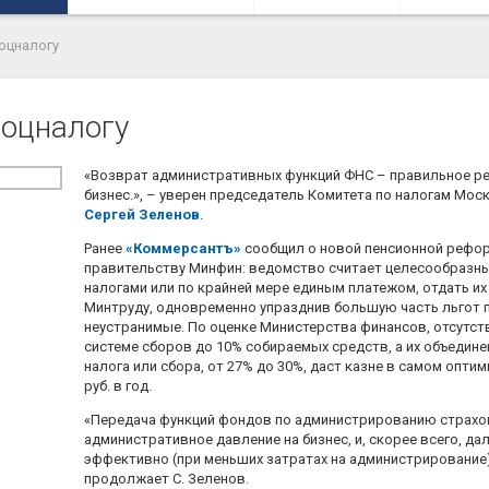
оцналогу
соцналогу
«Возврат административных функций ФНС – правильное ре
бизнес.», – уверен председатель Комитета по налогам Мо
Сергей Зеленов
.
Ранее
«Коммерсантъ»
сообщил о новой пенсионной рефор
правительству Минфин: ведомство считает целесообразн
налогами или по крайней мере единым платежом, отдать их
Минтруду, одновременно упразднив большую часть льгот п
неустранимые. По оценке Министерства финансов, отсутс
системе сборов до 10% собираемых средств, а их объедине
налога или сбора, от 27% до 30%, даст казне в самом опти
руб. в год.
«Передача функций фондов по администрированию страхо
административное давление на бизнес, и, скорее всего, д
эффективно (при меньших затратах на администрирование
продолжает С. Зеленов.