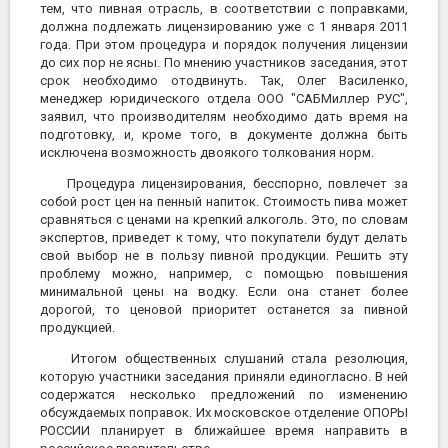
тем, что пивная отрасль, в соответствии с поправками,
должна подлежать лицензированию уже с 1 января 2011
года. При этом процедура и порядок получения лицензии
до сих пор не ясны. По мнению участников заседания, этот
срок необходимо отодвинуть. Так, Олег Василенко,
менеджер юридического отдела ООО "САБМиллер РУС",
заявил, что производителям необходимо дать время на
подготовку, и, кроме того, в документе должна быть
исключена возможность двоякого толкования норм.
Процедура лицензирования, бесспорно, повлечет за
собой рост цен на пенный напиток. Стоимость пива может
сравняться с ценами на крепкий алкоголь. Это, по словам
экспертов, приведет к тому, что покупатели будут делать
свой выбор не в пользу пивной продукции. Решить эту
проблему можно, например, с помощью повышения
минимальной цены на водку. Если она станет более
дорогой, то ценовой приоритет останется за пивной
продукцией.
Итогом общественных слушаний стала резолюция,
которую участники заседания приняли единогласно. В ней
содержатся несколько предложений по изменению
обсуждаемых поправок. Их московское отделение ОПОРЫ
РОССИИ планирует в ближайшее время направить в