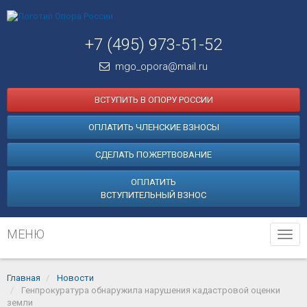
+7 (495) 973-51-52
mgo_opora@mail.ru
ВСТУПИТЬ В ОПОРУ РОССИИ
ОПЛАТИТЬ ЧЛЕНСКИЕ ВЗНОСЫ
СДЕЛАТЬ ПОЖЕРТВОВАНИЕ
ОПЛАТИТЬ
ВСТУПИТЕЛЬНЫЙ ВЗНОС
МЕНЮ
Tog
navi
Главная
Новости
Генпрокуратура обнаружила нарушения кадастровой оценки
земли