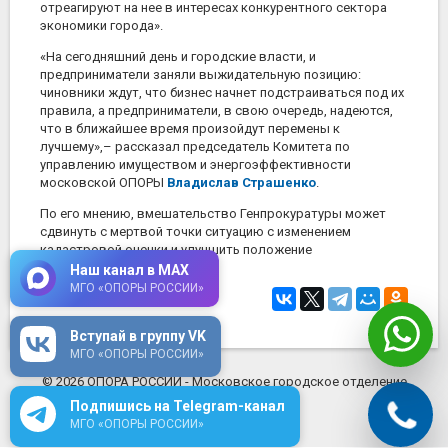
отреагируют на нее в интересах конкурентного сектора
экономики города».
«На сегодняшний день и городские власти, и
предприниматели заняли выжидательную позицию:
чиновники ждут, что бизнес начнет подстраиваться под их
правила, а предприниматели, в свою очередь, надеются,
что в ближайшее время произойдут перемены к
лучшему»,– рассказал председатель Комитета по
управлению имуществом и энергоэффективности
московской ОПОРЫ
Владислав Страшенко
.
По его мнению, вмешательство Генпрокуратуры может
сдвинуть с мертвой точки ситуацию с изменением
кадастровой оценки и улучшить положение
предпринимателей в городе.
Наш канал в MAX
МГО «ОПОРЫ РОССИИ»
2 марта 2015
в 17:34
Вступай в группу VK
МГО «ОПОРЫ РОССИИ»
© 2026 ОПОРА РОССИИ - Московское городское отделение
mosopora.ru
Подпишись на Telegram-канал
МГО «ОПОРЫ РОССИИ»