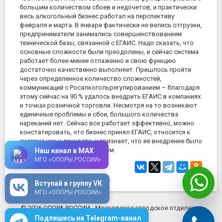
большим количеством сбоев и недочетов, и практически
весь алкогольный бизнес работал на перспективу
февраля и марта. В январе фактически не велись отгрузки,
предприниматели занимались совершенствованием
технической базы, связанной с ЕГАИС. Надо сказать, что
основные сложности были преодолены, и сейчас система
работает более-менее отлаженно и свою функцию
достаточно качественно выполняет. Пришлось пройти
через определенное количество сложностей,
коммуникаций с Росалкогольрегулированием – благодаря
этому сейчас на 90 % удалось внедрить ЕГАИС в компаниях
и точках розничной торговли. Несмотря на то возникают
единичные проблемы и сбои, большого количества
нареканий нет. Сейчас все работает эффективно, можно
констатировать, что бизнес принял ЕГАИС, относится к
системе как к данности, и признает, что ее внедрение было
правильным, полезным шагом.
Наш канал в MAX
МГО «ОПОРЫ РОССИИ»
28 декабря 2016
в 21:56
Вступай в группу VK
МГО «ОПОРЫ РОССИИ»
© 2026 ОПОРА РОССИИ - Московское городское отделение
mosopora.ru
Подпишись на Telegram-канал