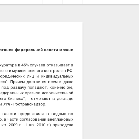
рганов федеральной власти можно
куратура в
45%
случаев отказывает в
ого и муниципального контроля в РФ.
юридических лиц и индивидуальных
еса". Причем достается всем и даже
под раздачу попадают, конечно же,
федеральных органов исполнительной
го бизнеса", - отмечают в докладе
и
71%
- Ространснадзор.
власти представили в ведомство
р, в части согласований внеплановых
. 2009 г. - I кв. 2010 г.) приведена