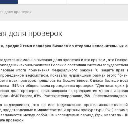
ая доля проверок
я доля проверок
 средний темп проверок бизнеса со стороны исполнительных о
ается аномально высокая доля проверок и это при том , что Генпро
 докладе Минэкономразвития России о состоянии системы государственн
первые итоги применения Федерального закона "О защите прав 
е, проведенное ведомством, показало чудовищный размах этого "бизн
рети всех проверок пришлось на бюджетников. Однако больше всех 
знеса -
54%
от общего числа проведенных проверок. "Для некоторых 
окая доля проверок, приходящаяся на предприятия малого и средне
рок - ФМС России,
87%
- Ростехрегулирование,
75%
- Россельхознадзор 
дчеркивает, что не все федеральные органы исполнительной 
, представленные в министерство и органы прокуратуры РФ (наприме
личаются между собой. За исследуемый период (три квартала - III кв
млн проверок.