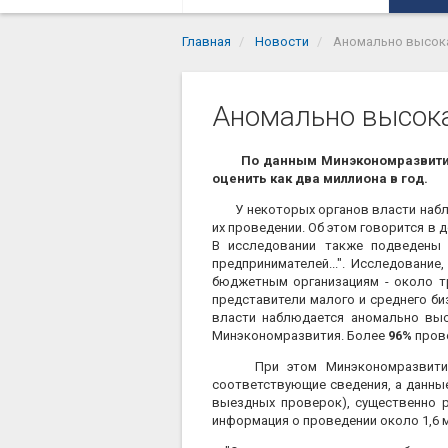
Главная
Новости
Аномально высок
Аномально высока
По данным Минэкономразвития,
оценить как два миллиона в год.
У некоторых органов власти наблюд
их проведении. Об этом говорится в
В исследовании также подведены 
предпринимателей...". Исследовани
бюджетным организациям - около т
представители малого и среднего би
власти наблюдается аномально выс
Минэкономразвития. Более
96%
прове
При этом Минэкономразвития по
соответствующие сведения, а данные
выездных проверок), существенно раз
информация о проведении около 1,6 