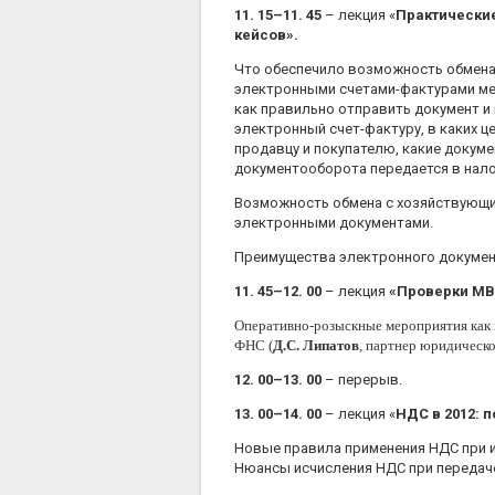
11. 15–11. 45
– лекция «
Практические
кейсов».
Что обеспечило возможность обмена 
электронными счетами-фактурами меж
как правильно отправить документ и 
электронный счет-фактуру, в каких 
продавцу и покупателю, какие докум
документооборота передается в нало
Возможность обмена с хозяйствующи
электронными документами.
Преимущества электронного докуме
11. 45–12. 00
– лекция
«Проверки МВ
Оперативно-розыскные мероприятия как 
ФНС (
Д.С. Липатов
, партнер юридическ
12. 00–13. 00
– перерыв.
13. 00–14. 00
– лекция «
НДС в 2012: 
Новые правила применения НДС при и
Нюансы исчисления НДС при передач