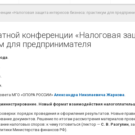
енции «Налоговая защита интересов бизнеса: практикум для предприн
тной конференции «Налоговая за
ум для предпринимателя
года
.
.
.
.
 Совета МГО «ОПОРА РОССИИ»
Александра Николаевича Жаркова
.
министрирование. Новый формат взаимодействия налогоплательщ
роверки: порядок проведения и оформления результатов. Новые прави
ование документов. Решение по итогам рассмотрения материалов прове
ание налоговых споров: к чему готовиться (лектор —
С. В. Разгулин
, з
литики Министерства финансов РФ).