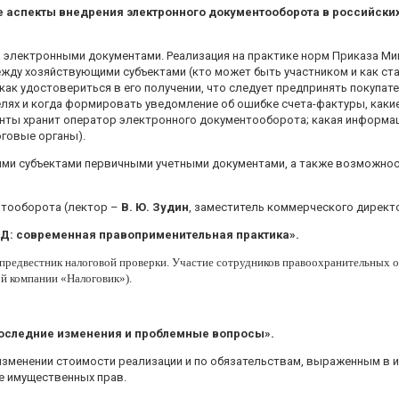
 аспекты внедрения электронного документооборота в российски
электронными документами. Реализация на практике норм Приказа Ми
ду хозяйствующими субъектами (кто может быть участником и как ста
как удостовериться в его получении, что следует предпринять покупат
целях и когда формировать уведомление об ошибке счета-фактуры, как
енты хранит оператор электронного документооборота; какая информац
говые органы).
ми субъектами первичными учетными документами, а также возможнос
нтооборота (лектор –
В. Ю. Зудин
, заместитель коммерческого директо
Д: современная правоприменительная практика
»
.
предвестник налоговой проверки. Участие сотрудников правоохранительных 
ой компании «Налоговик»).
последние изменения и проблемные вопросы».
зменении стоимости реализации и по обязательствам, выраженным в ин
е имущественных прав.