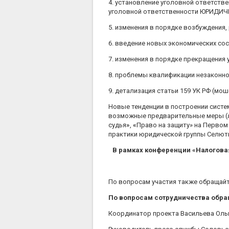
4. установление уголовной ответстве
уголовной ответственности ЮРИДИ
5. изменения в порядке возбуждения,
6. введение новых экономических сос
7. изменения в порядке прекращения
8. проблемы квалификации незаконно
9. детализация статьи 159 УК РФ (мо
Новые тенденции в построении систе
возможные предварительные меры 
судья
»
,
«
Право на защиту» на Первом
практики юридической группы Селюти
В рамках конференции
«
Налогова
По вопросам участия также обращайтесь
По вопросам сотрудничества обр
Координатор проекта Васильева Ольг