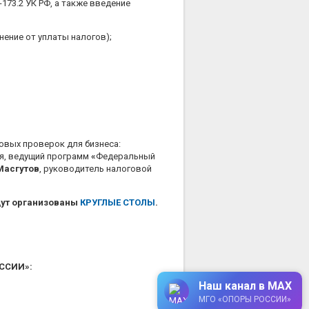
173.2 УК РФ, а также введение
нение от уплаты налогов);
овых проверок для бизнеса:
ья, ведущий программ
«
Федеральный
Масгутов
, руководитель налоговой
дут организованы
КРУГЛЫЕ СТОЛЫ
.
ОССИИ»:
Наш канал в MAX
МГО «ОПОРЫ РОССИИ»