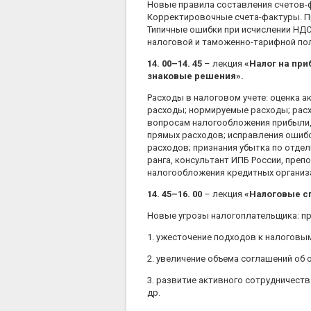
Новые правила составления счетов-фа
Корректировочные счета-фактуры. Пр
Типичные ошибки при исчислении НДС:
налоговой и таможенно-тарифной по
14. 00–14. 45
– лекция
«
Налог на при
знаковые решения».
Расходы в налоговом учете: оценка а
расходы; нормируемые расходы; расх
вопросам налогообложения прибыли, 
прямых расходов; исправления ошибо
расходов; признания убытка по отде
ранга, консультант ИПБ России, пре
налогообложения кредитных организа
14. 45–16. 00
– лекция
«
Налоговые сп
Новые угрозы налогоплательщика: пр
1. ужесточение подходов к налоговы
2. увеличение объема соглашений об
3. развитие активного сотрудничеств
др.