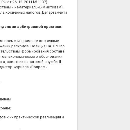
 от 26. 12. 2011 № 1137).
ствам и нематериальным активам).
дела косвенных налогов Департамента
енденции арбитражной практики:
 во времени; прямые и косвенные
жении расходов. Позиция ВАС РФ по
зательствам; формирования состава
огов; экономического обоснования
ова
, советник налоговой службы II
редактор журнала «Вопросы
.
ценам;
траны;
ов к их практической реализации и