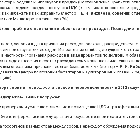
ктур и ведения книг покупок и продаж (Постановление Правительства РФ
авила ведения раздельного учета НДС (в том числе по основным сред
 как избежать и как исправить (лектор –
Е. Н. Вихляева
, советник от
литики Министерства финансов РФ).
быль: проблемы признания и обоснования расходов. Последние т
ктивов; условия и дата признания расходов; расходы, распределяемые
оды при отсутствии доходов. Исправление ошибок, допущенных в отра
в частности: признания расходов в виде процентов по долговым обя
к в виде отнесения в состав расходов сумм излишне начисленных нал
льным операциям; признания долгов безнадежными (лектор –
Р. И. Ряб
подаватель Центра подготовки бухгалтеров и аудиторов МГУ, главный 
ций»).
оры: новый период роста рисков и неопределенности в 2012 году
»
едупрежден, значит вооружен:
м проверкам и усиленное внимание к возмещению НДС и трансфертным 
 обмене информацией между органами государственной власти внутри с
а госорганов разных стран между собой. Переход от обсуждения подход