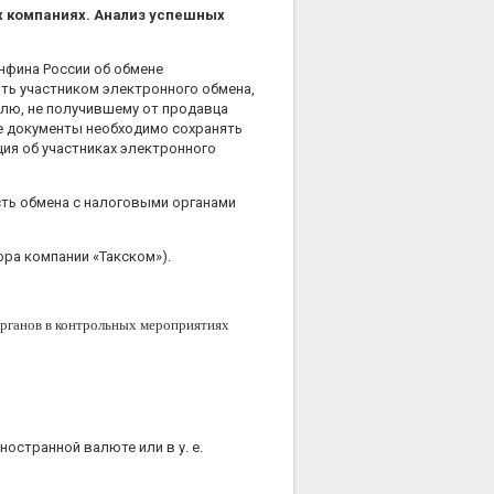
х компаниях. Анализ успешных
нфина России об обмене
ть участником электронного обмена,
елю, не получившему от продавца
ие документы необходимо сохранять
ия об участниках электронного
ть обмена с налоговыми органами
ра компании «Такском»).
органов в контрольных мероприятиях
остранной валюте или в у. е.