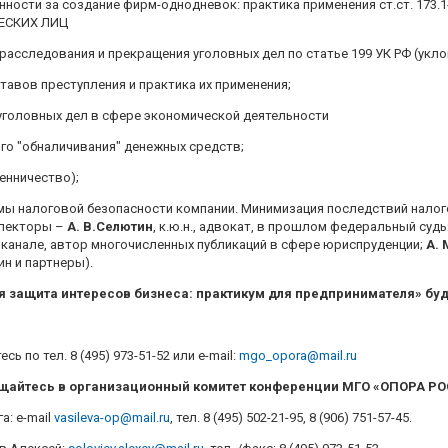
нности за создание фирм-однодневок: практика применения ст.ст. 173.1-
ЧЕСКИХ ЛИЦ
 расследования и прекращения уголовных дел по статье 199 УК РФ (укло
тавов преступления и практика их применения;
 уголовных дел в сфере экономической деятельности
го "обналичивания" денежных средств;
шенничество);
мы налоговой безопасности компании. Минимизация последствий налог
(лекторы –
А. В.Селютин
, к.ю.н., адвокат, в прошлом федеральный суд
 канале, автор многочисленных публикаций в сфере юриспруденции;
А. 
н и партнеры).
я защита интересов бизнеса: практикум для предпринимателя» бу
 по тел. 8 (495) 973-51-52 или е-mail:
mgo_opora@mail.ru
ащайтесь в организационный комитет конференции МГО «ОПОРА Р
а: e-mail
vasileva-op@mail.ru
, тел. 8 (495) 502-21-95, 8 (906) 751-57-45.