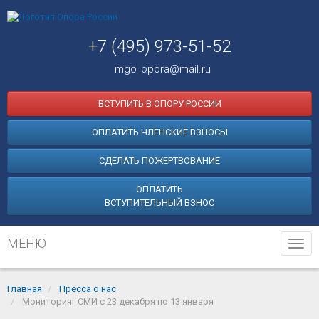
+7 (495) 973-51-52
mgo_opora@mail.ru
ВСТУПИТЬ В ОПОРУ РОССИИ
ОПЛАТИТЬ ЧЛЕНСКИЕ ВЗНОСЫ
СДЕЛАТЬ ПОЖЕРТВОВАНИЕ
ОПЛАТИТЬ
ВСТУПИТЕЛЬНЫЙ ВЗНОС
МЕНЮ
Tog
navi
Главная
Пресса о нас
Мониторинг СМИ с 23 декабря по 13 января