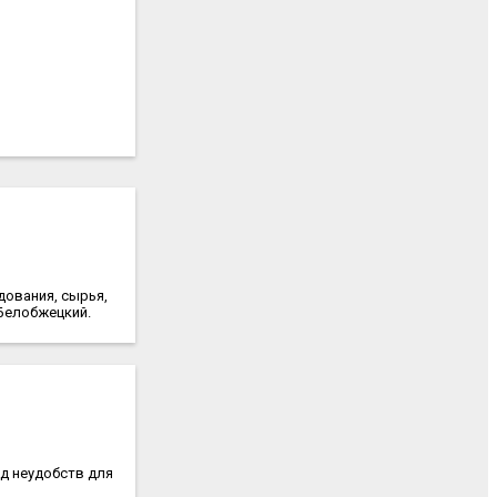
дования, сырья,
Белобжецкий.
д неудобств для