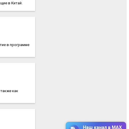
щие в Китай.
тие в программе
 также как
Наш канал в MAX