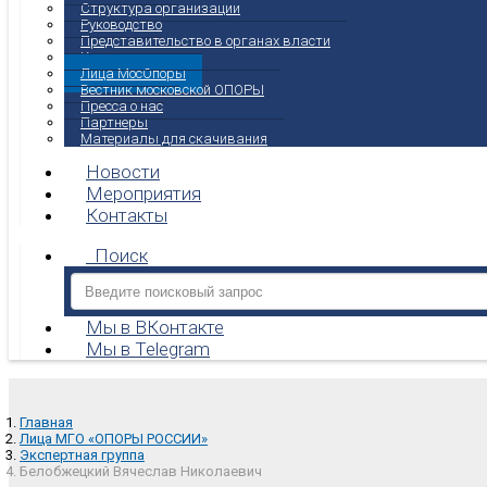
Структура организации
Руководство
Представительство в органах власти
Комитеты
Лица МосОпоры
Вестник московской ОПОРЫ
Пресса о нас
Партнеры
Материалы для скачивания
Новости
Мероприятия
Контакты
Поиск
Мы в ВКонтакте
Мы в Telegram
Главная
Лица МГО «ОПОРЫ РОССИИ»
Экспертная группа
Белобжецкий Вячеслав Николаевич