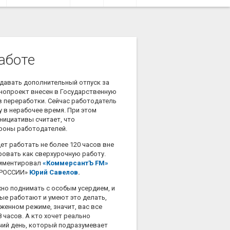
аботе
 давать дополнительный отпуск за
нопроект внесен в Государственную
в переработки. Сейчас работодатель
 в нерабочее время. При этом
нициативы считает, что
роны работодателей.
ет работать не более 120 часов вне
ровать как сверхурочную работу.
комментировал
«КоммерсантЪ FM»
Ы РОССИИ»
Юрий Савелов
.
жно поднимать с особым усердием, и
ые работают и умеют это делать,
женном режиме, значит, вас все
8 часов. А кто хочет реально
чий день, который подразумевает