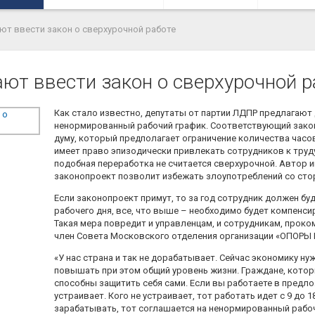
ют ввести закон о сверхурочной работе
ают ввести закон о сверхурочной р
Как стало известно, депутаты от партии ЛДПР предлагают
ненормированный рабочий график. Соответствующий зако
думу, который предполагает ограничение количества часо
имеет право эпизодически привлекать сотрудников к труду
подобная переработка не считается сверхурочной. Автор и
законопроект позволит избежать злоупотреблений со сто
Если законопроект примут, то за год сотрудник должен буд
рабочего дня, все, что выше – необходимо будет компенси
Такая мера повредит и управленцам, и сотрудникам, про
член Совета Московского отделения организации «ОПОР
«У нас страна и так не дорабатывает. Сейчас экономику ну
повышать при этом общий уровень жизни. Граждане, котор
способны защитить себя сами. Если вы работаете в предло
устраивает. Кого не устраивает, тот работать идет с 9 до 1
зарабатывать, тот соглашается на ненормированный рабо