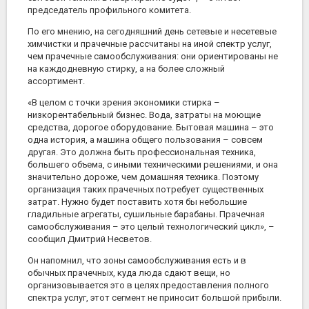
председатель профильного комитета.
По его мнению, на сегодняшний день сетевые и несетевые
химчистки и прачечные рассчитаны на иной спектр услуг,
чем прачечные самообслуживания: они ориентированы не
на каждодневную стирку, а на более сложный
ассортимент.
«В целом с точки зрения экономики стирка –
низкорентабельный бизнес. Вода, затраты на моющие
средства, дорогое оборудование. Бытовая машина – это
одна история, а машина общего пользования – совсем
другая. Это должна быть профессиональная техника,
большего объема, с иными техническими решениями, и она
значительно дороже, чем домашняя техника. Поэтому
организация таких прачечных потребует существенных
затрат. Нужно будет поставить хотя бы небольшие
гладильные агрегаты, сушильные барабаны. Прачечная
самообслуживания – это целый технологический цикл», –
сообщил Дмитрий Несветов.
Он напомнил, что зоны самообслуживания есть и в
обычных прачечных, куда люда сдают вещи, но
организовывается это в целях предоставления полного
спектра услуг, этот сегмент не приносит большой прибыли.