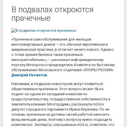
В подвалах откроются
прачечные
«Прачечные самообслуживания для жильцов
многоквартирных домов – это обычная европейская и
американская практика, в этом нет ничего нового. Однако
с точки зрения бизнеса такие прачечные
никзорентабельны», – рассказал информационному
порталу Mosopora.ru председатель Комитета по бытовому
обслуживанию Московского отделения «ОПОРЫ РОССИИ»
Дмитрий Несветов
.
Напомним, в подвалах новостроек могут появиться
общественные прачечные. Этот вопрос может быть
поднят на одном из заседаний комиссии по
градостроительству, государственной собственности и
землепользованию Мосгордумы, рассказала m24.ru
депутат городского парламента Ирина Ильичева. По ее
словам, прачечные не должны своей работой наносить
вред жильцам дома, поэтому к вопросу нужно подходить
комплексно. Эксперты, опрошенные m24.ru, отметили, что