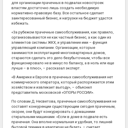
для организации прачечных в подвалах новостроек
властям достаточно лишь создать необходимую
нормативно-правовую базу. Все остальное сделает
заинтересованный бизнес, и нагрузки на бюджет удастся
избежать.
«За рубежом прачечные самообслуживания, как правило,
организовываются не как частный бизнес, а как один из
элементов системы ЖКХ, и управление ими – функция
управляющей компании. Организации, которые
занимаются эксплуатацией многоквартирных домов,
стараются сделать это дело безубыточным, чтобы все
функционировало не в минус по балансу, а в ноль или еще
лучше – в плюс», – рассказал эксперт.
«В Америке и Европе в прачечных самообслуживания нет
коммерческого оператора, который распоряжается этим
хозяйством и извлекает выгоду», – объяснил
представитель московской «ОПОРЫ РОССИИ».
По словам Д. Несветова, прачечные самообслуживания не
составят конкуренции существующим сегодня прачечным,
скорее, они будут конкурировать с домашними
стиральными машинами. «Если в доме в подвале есть
прачечная. Она вполне нормальная и удобная, то лишней
бытовой техники в квартирах не будет», – считает