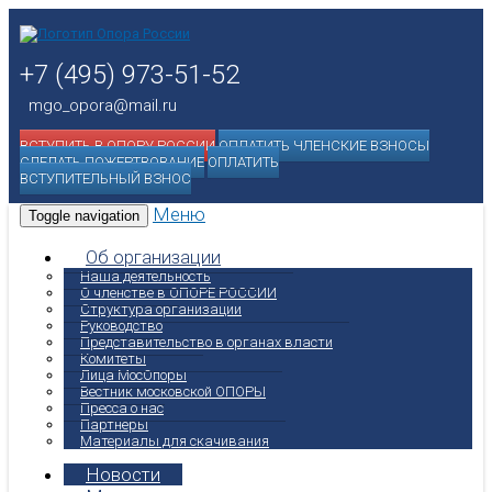
+7 (495) 973-51-52
mgo_opora@mail.ru
ВСТУПИТЬ В ОПОРУ РОССИИ
ОПЛАТИТЬ ЧЛЕНСКИЕ ВЗНОСЫ
СДЕЛАТЬ ПОЖЕРТВОВАНИЕ
ОПЛАТИТЬ
ВСТУПИТЕЛЬНЫЙ ВЗНОС
Меню
Toggle navigation
Об организации
Наша деятельность
О членстве в ОПОРЕ РОССИИ
Структура организации
Руководство
Представительство в органах власти
Комитеты
Лица МосОпоры
Вестник московской ОПОРЫ
Пресса о нас
Партнеры
Материалы для скачивания
Новости