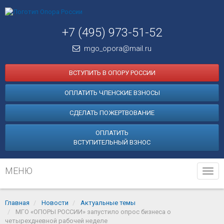
+7 (495) 973-51-52
mgo_opora@mail.ru
ВСТУПИТЬ В ОПОРУ РОССИИ
ОПЛАТИТЬ ЧЛЕНСКИЕ ВЗНОСЫ
СДЕЛАТЬ ПОЖЕРТВОВАНИЕ
ОПЛАТИТЬ
ВСТУПИТЕЛЬНЫЙ ВЗНОС
МЕНЮ
Tog
navi
Главная
Новости
Актуальные темы
МГО «ОПОРЫ РОССИИ» запустило опрос бизнеса о
четырехдневной рабочей неделе