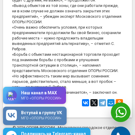
будет с другими, не важно», – продолжил он.
«Вывод объектов из той зоны, где они работали прежде,
ни в коем случае не должен означать закрытия этих
предприятий», – убежден эксперт Московского отделения
ОПОРЫ РОССИИ.
«Очень важно обеспечить условия, при которых
предприниматели продолжили бы свой бизнес, сохранили
рабочие места – нужно предложить владельцам
выведенных предприятий альтернативу», – отметил С.
Ребров.
«Борьба с объектами нестационарной торговли проходит
под знаменем борьбы с пробками и улучшения
транспортной ситуации в столице», – напомнил
представитель Московского отделения ОПОРЫ РОССИИ.
«Но эффективность таким мер вызывает сомнения:
ларьков, действительно, стало меньше, а вот пробок –
нет», – подчеркнул С. Ребров.
«Хорошее дело со сноса не начинается», – заключил он.
Наш канал в MAX
МГО «ОПОРЫ РОССИИ»
14 февраля 2012
в 14:41
Вступай в группу VK
МГО «ОПОРЫ РОССИИ»
© 2026 ОПОРА РОССИИ - Московское городское отделение
mosopora.ru
Подпишись на Telegram-канал