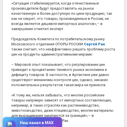
«Ситуация стабилизируется, когда отечественные
производители будут предоставлять на рынок
качественную и более доступную по цене продукцию, так
как не секрет, что товары, произведенные в России, не
всегда является дешевле импортных аналогов»,– в
завершение отметил эксперт.
Председатель Комитета по потребительскому рынку
Московского отделения ОПОРЫ РОССИИ
Сергей Рак
также считает, что неэффективно решать проблему роста
цен на продукты административными мерами:
– Мировой опыт показывает, что регулирование цен
приведет к процветанию теневого рынка экономики и
дефициту товаров. В частности, в Аргентине уже давно
существуют механизмы контроля цен, однако, никаких
положительных результатов такая мера не принесла.
«К тому же, нельзя забывать, что многие российские
товары напрямую зависят от импортных составляющих,
например, в таких отраслях как растениеводство,
животноводство, даже птицеводство, многие материалы
для выращивания закупаются за границей»,– в
завершение добавил Сергей Рак.
Наш канал в MAX