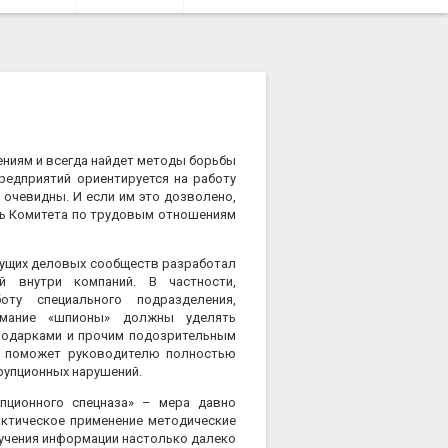
ниям и всегда найдет методы борьбы
редприятий ориентируется на работу
 очевидны. И если им это дозволено,
ль Комитета по трудовым отношениям
дущих деловых сообществ разработал
й внутри компаний. В частности,
оту специального подразделения,
имание «шпионы» должны уделять
подарками и прочим подозрительным
о поможет руководителю полностью
рупционных нарушений.
упционного спецназа» – мера давно
актическое применение методические
лучения информации настолько далеко