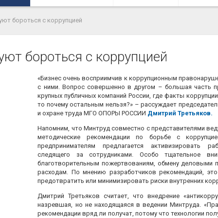
уют бороться с коррупцией
уют бороться с коррупцией
«Бизнес очень восприимчив к коррупционным правонаруше
с ними. Вопрос совершенно в другом – большая часть п
крупных публичных компаний России, где факты коррупции
то почему остальным нельзя?» – рассуждает председате
и охране труда МГО ОПОРЫ РОССИИ
Дмитрий Третьяков.
Напомним, что Минтруд совместно с представителями ве
методические рекомендации по борьбе с коррупцие
предпринимателям предлагается активизировать раб
следящего за сотрудниками. Особо тщательное вн
благотворительным пожертвованиям, обмену деловыми 
расходам. По мнению разработчиков рекомендаций, эт
предотвратить или минимизировать риски внутренних кор
Дмитрий Третьяков считает, что внедрение «антикорр
назревшая, но не находящаяся в ведении Минтруда. «Пр
рекомендации вряд ли получат, потому что технологии по