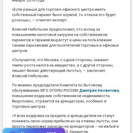
января. 2016 года.
«Если раньше для торгово-офисного центра иметь
собственный паркинг было нормой, то отныне это будет
роскошь», – отметил эксперт.
Алексей Небольсин предположил, что вслед за
повышением налоговой нагрузки на собственников
паркингов и гаражей вырастут и цены на пользование
такими парковками для посетителей торговых и офисных
центров.
«Получается, что Москва, с одной стороны, снижает
темпы роста налога на имущество, а с другой стороны,
лишает бизнес действующей льготы», – заключил
Алексей Небольсин.
По мнению председателя Комитета по бытовому
обслуживанию МГО ОПОРЫ РОССИИ
Дмитрия Несветова
,
повышение издержек собственников недвижимости,
безусловно, отразится на арендаторах, особенно в
торговых центрах:
«У всех издержки на пределе, и арендодатели не станут
понижать свою норму прибыли из-за отмены льготы, они
просто переложат расходы на арендаторов – на малый и
средний бизнес», – полагает Д. Несветов.