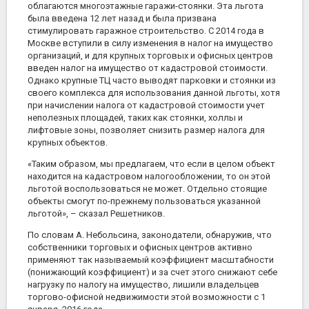
облагаются многоэтажные гаражи-стоянки. Эта льгота
была введена 12 лет назад и была призвана
стимулировать гаражное строительство. С 2014 года в
Москве вступили в силу изменения в налог на имущество
организаций, и для крупных торговых и офисных центров
введен налог на имущество от кадастровой стоимости.
Однако крупные ТЦ часто выводят парковки и стоянки из
своего комплекса для использования данной льготы, хотя
при начислении налога от кадастровой стоимости учет
неполезных площадей, таких как стоянки, холлы и
лифтовые зоны, позволяет снизить размер налога для
крупных объектов.
«Таким образом, мы предлагаем, что если в целом объект
находится на кадастровом налогообложении, то он этой
льготой воспользоваться не может. Отдельно стоящие
объекты смогут по-прежнему пользоваться указанной
льготой», – сказал Решетников.
По словам А. Небольсина, законодатели, обнаружив, что
собственники торговых и офисных центров активно
применяют так называемый коэффициент масштабности
(понижающий коэффициент) и за счет этого снижают себе
нагрузку по налогу на имущество, лишили владельцев
торгово-офисной недвижимости этой возможности с 1